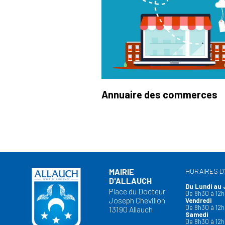
Annuaire des commerces
MAIRIE
HORAIRES D
D'ALLAUCH
Du Lundi au 
Place du Docteur
De 8h30 à 12h
Joseph Chevillon
Vendredi
De 8h30 à 12h
13190 Allauch
Samedi
De 8h30 à 12h