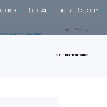
QUOTIDIEN
À TOUT ÂGE
QUE FAIRE À ALLAUCH ?
5da1c344cfea8d00cc0808
VUE CARTOGRAPHIQUE