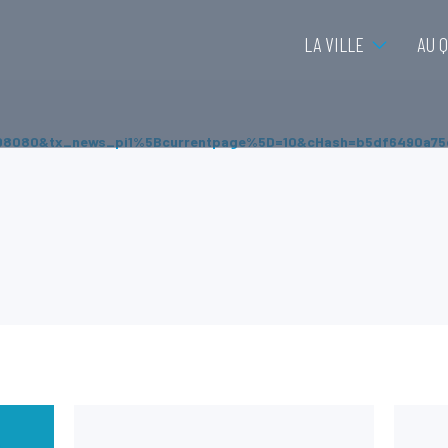
LA VILLE
AU 
D8080&tx_news_pi1%5Bcurrentpage%5D=10&cHash=b5df6490a7