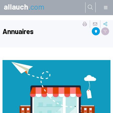
allauch
.com
Aller à:
Annuaires