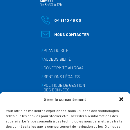
Samedi
De 8h30 à 12h
04 91 10 48 00
NOUS CONTACTER
PLAN DU SITE
ACCESSIBILITÉ
CONFORMITÉ AU RGAA
MENTIONS LÉGALES
POLITIQUE DE GESTION
DES DONNÉES
PERSONNELLES
Gérer le consentement
MÉTÉO
Pour offrir les meilleures expériences, nous utilisons des technologies
GESTION DES COOKIES
telles que les cookies pour stocker et/ou accéder aux informations des
appareils. Le fait de consentir à ces technologies nous permettra de traiter
des données telles que le comportement de navigation ou les ID uniques
SUIVEZ-NOUS