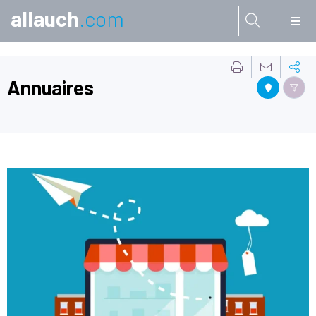
allauch
.com
Aller à:
Annuaires