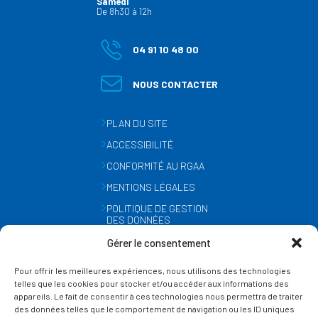
Samedi
De 8h30 à 12h
04 91 10 48 00
NOUS CONTACTER
PLAN DU SITE
ACCESSIBILITÉ
CONFORMITÉ AU RGAA
MENTIONS LÉGALES
POLITIQUE DE GESTION
DES DONNÉES
PERSONNELLES
Gérer le consentement
MÉTÉO
Pour offrir les meilleures expériences, nous utilisons des technologies
GESTION DES COOKIES
telles que les cookies pour stocker et/ou accéder aux informations des
appareils. Le fait de consentir à ces technologies nous permettra de traiter
des données telles que le comportement de navigation ou les ID uniques
SUIVEZ-NOUS