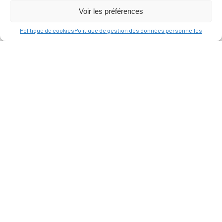
Voir les préférences
Politique de cookies
Politique de gestion des données personnelles
MAIRIE
D'ALLAUCH
Place du Docteur
Joseph Chevillon
13190 Allauch
HORAIRES D’OUVERTURE