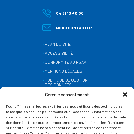
04 91 10 48 00
NOUS CONTACTER
PLAN DU SITE
ACCESSIBILITÉ
CONFORMITÉ AU RGAA
MENTIONS LÉGALES
POLITIQUE DE GESTION
DES DONNÉES
PERSONNELLES
Gérer le consentement
MÉTÉO
Pour offrir les meilleures expériences, nous utilisons des technologies
GESTION DES COOKIES
telles que les cookies pour stocker et/ou accéder aux informations des
appareils. Le fait de consentir à ces technologies nous permettra de traiter
des données telles que le comportement de navigation ou les ID uniques
SUIVEZ-NOUS
sur ce site. Le fait de ne pas consentir ou de retirer son consentement
SUR LES RÉSEAUX
peut avoir un effet négatif sur certaines caractéristiques et fonctions.