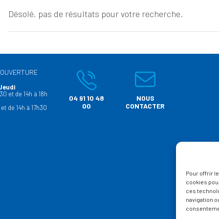
Désolé, pas de résultats pour votre recherche.
’OUVERTURE
Jeudi
30 et de 14h à 18h
04 91 10 48
NOUS
00
CONTACTER
 et de 14h à 17h30
Pour offrir 
cookies pour
ces technol
navigation ou
consentement