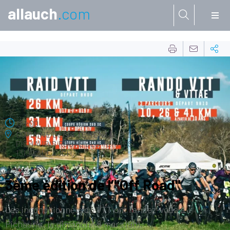
allauch
.com
Aller à:
08
MARS
09:00
DOMAINE DÉPARTEMENTAL DE
PICHAURIS
ROUTE DES TERMES
13190 ALLAUCH
3ème édition de l’"Off Road"
Les inconditionnels du VTT ont rendez-vous à
Pichauris, le dimanche 8 mars (9h).