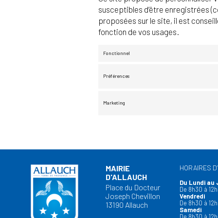
susceptibles d’être enregistrées (c
proposées sur le site, il est conse
fonction de vos usages.
Fonctionnel
Préférences
Marketing
MAIRIE
HORAIRES D
D'ALLAUCH
Du Lundi au 
Place du Docteur
De 8h30 à 12h
Joseph Chevillon
Vendredi
De 8h30 à 12h
13190 Allauch
Samedi
De 8h30 à 12h