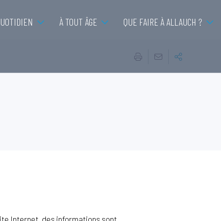
QUOTIDIEN
À TOUT ÂGE
QUE FAIRE À ALLAUCH ?
te Internet, des informations sont