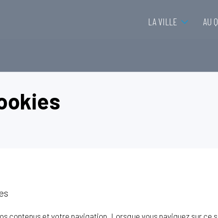
LA VILLE
AU 
ookies
ies
os contenus et votre navigation. Lorsque vous naviguez sur ce si