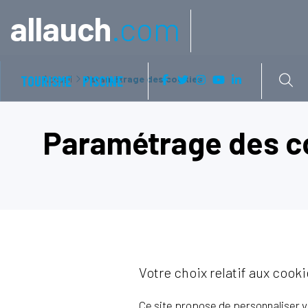
Aller à:
allauch
.com
TOURISME
Accueil
PISCINE
Paramétrage des cookies
Paramétrage des c
Votre choix relatif aux cook
Ce site propose de personnaliser v