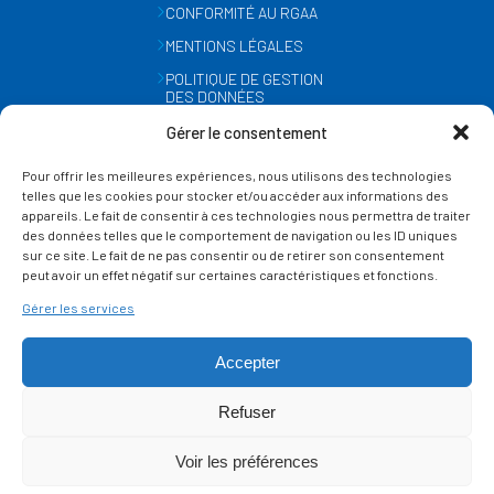
CONFORMITÉ AU RGAA
MENTIONS LÉGALES
POLITIQUE DE GESTION
DES DONNÉES
PERSONNELLES
Gérer le consentement
MÉTÉO
Pour offrir les meilleures expériences, nous utilisons des technologies
GESTION DES COOKIES
telles que les cookies pour stocker et/ou accéder aux informations des
appareils. Le fait de consentir à ces technologies nous permettra de traiter
des données telles que le comportement de navigation ou les ID uniques
SUIVEZ-NOUS
sur ce site. Le fait de ne pas consentir ou de retirer son consentement
SUR LES RÉSEAUX
peut avoir un effet négatif sur certaines caractéristiques et fonctions.
Gérer les services
Accepter
Refuser
Ce site est protégé par reCAPTCHA et la
politique de vie privée
et les
termes de
Voir les préférences
service
Google s'appliquent.