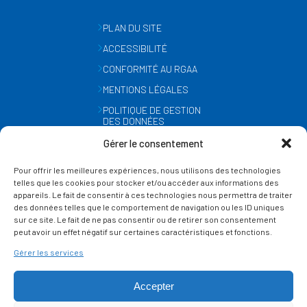
PLAN DU SITE
ACCESSIBILITÉ
CONFORMITÉ AU RGAA
MENTIONS LÉGALES
POLITIQUE DE GESTION
DES DONNÉES
PERSONNELLES
Gérer le consentement
MÉTÉO
Pour offrir les meilleures expériences, nous utilisons des technologies
GESTION DES COOKIES
telles que les cookies pour stocker et/ou accéder aux informations des
appareils. Le fait de consentir à ces technologies nous permettra de traiter
des données telles que le comportement de navigation ou les ID uniques
SUIVEZ-NOUS
sur ce site. Le fait de ne pas consentir ou de retirer son consentement
SUR LES RÉSEAUX
peut avoir un effet négatif sur certaines caractéristiques et fonctions.
Gérer les services
Accepter