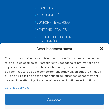
PLAN DU SITE
ACCESSIBILITÉ
CONFORMITÉ AU RGAA
MENTIONS LÉGALES
POLITIQUE DE GESTION
DES DONNÉES
PERSONNELLES
Gérer le consentement
MÉTÉO
Pour offrir les meilleures expériences, nous utilisons des technologies
GESTION DES COOKIES
telles que les cookies pour stocker et/ou accéder aux informations des
appareils. Le fait de consentir à ces technologies nous permettra de traiter
des données telles que le comportement de navigation ou les ID uniques
SUIVEZ-NOUS
sur ce site. Le fait de ne pas consentir ou de retirer son consentement
SUR LES RÉSEAUX
peut avoir un effet négatif sur certaines caractéristiques et fonctions.
Gérer les services
Accepter