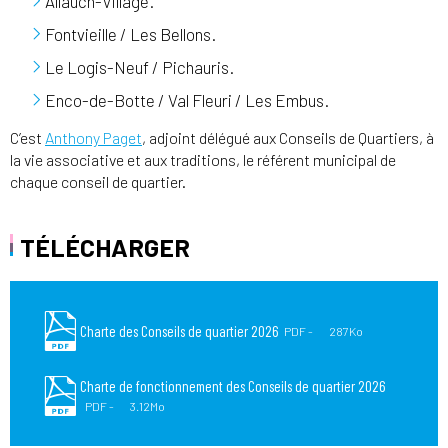
Allauch-Village.
Fontvieille / Les Bellons.
Le Logis-Neuf / Pichauris.
Enco-de-Botte / Val Fleuri / Les Embus.
C’est
Anthony Paget
, adjoint délégué aux Conseils de Quartiers, à
la vie associative et aux traditions, le référent municipal de
chaque conseil de quartier.
TÉLÉCHARGER
Charte des Conseils de quartier 2026
PDF
287Ko
Charte de fonctionnement des Conseils de quartier 2026
PDF
3.12Mo