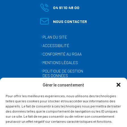
04 91 10 48 00
NOUS CONTACTER
PLAN DU SITE
ACCESSIBILITÉ
CONFORMITÉ AU RGAA
MENTIONS LÉGALES
POLITIQUE DE GESTION
DES DONNÉES
PERSONNELLES
Gérer le consentement
MÉTÉO
Pour offrir les meilleures expériences, nous utilisons des technologies
GESTION DES COOKIES
telles que les cookies pour stocker et/ou accéder aux informations des
appareils. Le fait de consentir à ces technologies nous permettra de traiter
des données telles que le comportement de navigation ou les ID uniques
SUIVEZ-NOUS
sur ce site. Le fait de ne pas consentir ou de retirer son consentement
SUR LES RÉSEAUX
peut avoir un effet négatif sur certaines caractéristiques et fonctions.