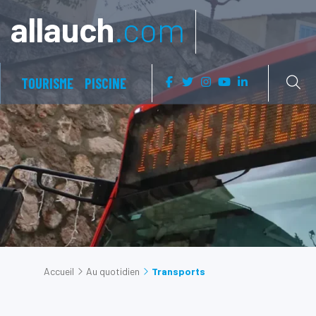
Aller à:
allauch
.com
TOURISME
PISCINE
Accueil
Au quotidien
Transports