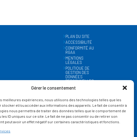
PLAN DU SITE
ACCESSIBILITÉ
CONFORMITÉ AU
RGAA
MENTIONS
LÉGALES
POLITIQUE DE
GESTION DES
DONNÉES
PERSONNELLES
MÉTÉO
Gérer le consentement
GESTION DES
COOKIES
les meilleures expériences, nous utilisons des technologies telles que les
 stocker et/ou accéder aux informations des appareils. Le fait de consentir à
ogies nous permettra de traiter des données telles que le comportement de
 les ID uniques sur ce site. Le fait de ne pas consentir ou de retirer son
 peut avoir un effet négatif sur certaines caractéristiques et fonctions.
rvices