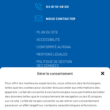
04 91 10 48 00
NOUS CONTACTER
PLAN DU SITE
ACCESSIBILITÉ
CONFORMITÉ AU RGAA
MENTIONS LÉGALES
POLITIQUE DE GESTION
DES DONNÉES
PERSONNELLES
Gérer le consentement
MÉTÉO
Pour offrir les meilleures expériences, nous utilisons des technologies
GESTION DES COOKIES
telles que les cookies pour stocker et/ou accéder aux informations des
appareils. Le fait de consentir à ces technologies nous permettra de traiter
des données telles que le comportement de navigation ou les ID uniques
SUIVEZ-NOUS
sur ce site. Le fait de ne pas consentir ou de retirer son consentement
SUR LES RÉSEAUX
peut avoir un effet négatif sur certaines caractéristiques et fonctions.