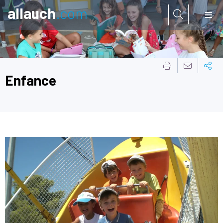
allauch
.com
Aller à:
Enfance