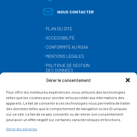
NOUS CONTACTER
PLAN DU SITE
ACCESSIBILITÉ
CONFORMITÉ AU RGAA
MENTIONS LÉGALES
POLITIQUE DE GESTION
DES DONNÉES
PERSONNELLES
Gérer le consentement
MÉTÉO
Pour offrir les meilleures expériences, nous utilisons des technologies
GESTION DES COOKIES
telles que les cookies pour stocker et/ou accéder aux informations des
appareils. Le fait de consentir à ces technologies nous permettra de traiter
des données telles que le comportement de navigation ou les ID uniques
SUIVEZ-NOUS
sur ce site. Le fait de ne pas consentir ou de retirer son consentement
SUR LES RÉSEAUX
peut avoir un effet négatif sur certaines caractéristiques et fonctions.
Gérer les services