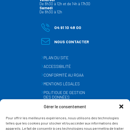
De 8h30 à 12h et de 14h à 17h30
Samedi
De 8h30 à 12h
VOIR LA FICHE
04 91 10 48 00
NOUS CONTACTER
PLAN DU SITE
ACCESSIBILITÉ
CONFORMITÉ AU RGAA
MENTIONS LÉGALES
POLITIQUE DE GESTION
DES DONNÉES
ÉTABLISSEMENTS SCOLAIRES
PERSONNELLES
Ecole élémentaire Pié d'Autry
Gérer le consentement
MÉTÉO
Traverse de Pié d'Autry
Pour offrir les meilleures expériences, nous utilisons des technologies
GESTION DES COOKIES
13190 Allauch
telles que les cookies pour stocker et/ou accéder aux informations des
appareils. Le fait de consentir à ces technologies nous permettra de traiter