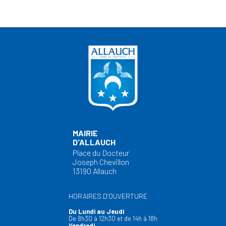
CONTACT
MAIRIE
D'ALLAUCH
ÉTABLISSEMENTS SCOLAIRES
Place du Docteur
Ecole élémentaire Louis Nivière
Joseph Chevillon
13190 Allauch
Chemin Marius Milon
13190 Allauch
HORAIRES D’OUVERTURE
Du Lundi au Jeudi
04 86 67 46 75
De 8h30 à 12h30 et de 14h à 18h
Vendredi