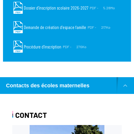
Dossier d'inscription scolaire 2026-2027
PDF
5.28Mo
Demande de création d'espace famille
PDF
217Ko
Procédure d'inscription
PDF
276Ko
Contacts des écoles maternelles
CONTACT