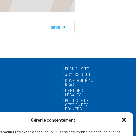
SUIVANT
PLAN DU SITE
ACCESSIBILITÉ
CONFORMITÉ AU
RGAA
MENTIONS
LÉGALES
POLITIQUE DE
GESTION DES
DONNÉES
PERSONNELLES
MÉTÉO
Gérer le consentement
GESTION DES
COOKIES
les meilleures expériences, nous utilisons des technologies telles que les