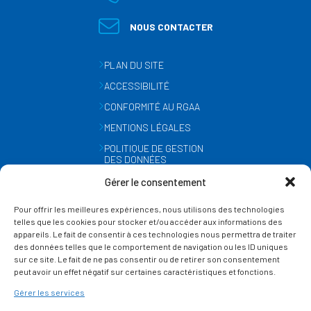
NOUS CONTACTER
PLAN DU SITE
ACCESSIBILITÉ
CONFORMITÉ AU RGAA
MENTIONS LÉGALES
POLITIQUE DE GESTION
DES DONNÉES
PERSONNELLES
Gérer le consentement
MÉTÉO
Pour offrir les meilleures expériences, nous utilisons des technologies
GESTION DES COOKIES
telles que les cookies pour stocker et/ou accéder aux informations des
appareils. Le fait de consentir à ces technologies nous permettra de traiter
des données telles que le comportement de navigation ou les ID uniques
SUIVEZ-NOUS
sur ce site. Le fait de ne pas consentir ou de retirer son consentement
SUR LES RÉSEAUX
peut avoir un effet négatif sur certaines caractéristiques et fonctions.
Gérer les services