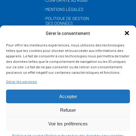
CONFORMITÉ AU RGAA
MENTIONS LÉGALES
POLITIQUE DE GESTION
DES DONNÉES
PERSONNELLES
Gérer le consentement
MÉTÉO
Pour offrir les meilleures expériences, nous utilisons des technologies
GESTION DES COOKIES
telles que les cookies pour stocker et/ou accéder aux informations des
appareils. Le fait de consentir à ces technologies nous permettra de traiter
des données telles que le comportement de navigation ou les ID uniques
SUIVEZ-NOUS
sur ce site. Le fait de ne pas consentir ou de retirer son consentement
SUR LES RÉSEAUX
peut avoir un effet négatif sur certaines caractéristiques et fonctions.
Gérer les services
Accepter
Refuser
Ce site est protégé par reCAPTCHA et la
politique de vie privée
et les
termes de
Voir les préférences
service
Google s'appliquent.
Politique de cookies
Politique de gestion des données personnelles