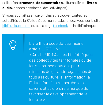
collections (
romans
,
documentaires
, albums, livres,
livres
audio
, bandes dessinées, dvd, cd, vinyles).
Si vous souhaitez en savoir plus et retrouver toutes les
actualités de la Bibliothèque municipale, rendez-vous sur le site
biblio.allauch.com
ou sur la page
facebook
de la bibliothèque !
Livre III du code du patrimoine,
article L. 310-1 A :
« Art. L. 310-1 A.- Les bibliothèques
des collectivités territoriales ou de
leurs groupements ont pour
missions de garantir l’égal accès de
tous à la culture, à l’information, à
l’éducation, à la recherche, aux
savoirs et aux loisirs ainsi que de
favoriser le développement de la
lecture »