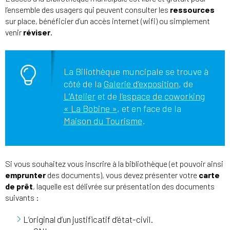
l’ensemble des usagers qui peuvent consulter les
ressources
sur place, bénéficier d’un accès internet (wifi) ou simplement
venir
réviser
.
La Biliothèque muncipale se trouve à
côté de la
Galerie d’exposition
, de
L’Atelier
et de
l’espace de coworking
« La Bobine »
, et en face de la
Maison du Tourisme
.
Si vous souhaitez vous inscrire à la bibliothèque (et pouvoir ainsi
emprunter
des documents), vous devez présenter votre
carte
de prêt
, laquelle est délivrée sur présentation des documents
suivants :
L’original d’un justificatif d’état-civil.