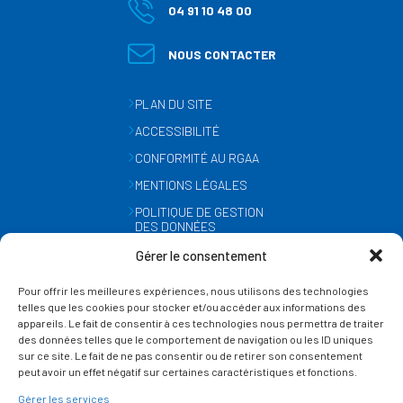
04 91 10 48 00
NOUS CONTACTER
PLAN DU SITE
ACCESSIBILITÉ
CONFORMITÉ AU RGAA
MENTIONS LÉGALES
POLITIQUE DE GESTION
DES DONNÉES
PERSONNELLES
Gérer le consentement
MÉTÉO
Pour offrir les meilleures expériences, nous utilisons des technologies
GESTION DES COOKIES
telles que les cookies pour stocker et/ou accéder aux informations des
appareils. Le fait de consentir à ces technologies nous permettra de traiter
des données telles que le comportement de navigation ou les ID uniques
SUIVEZ-NOUS
sur ce site. Le fait de ne pas consentir ou de retirer son consentement
SUR LES RÉSEAUX
peut avoir un effet négatif sur certaines caractéristiques et fonctions.
Gérer les services