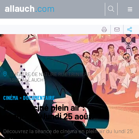
allauch
.com
Aller à:
25
AOÛT
THÉÂTRE DE NATURE
RUE TRINIÈRE
13190 ALLAUCH
CINÉMA - DOCUMENTAIRE
Allauch ciné plein air :
séance du lundi 25 août.
Découvrez la séance de cinéma en plein air du lundi 25