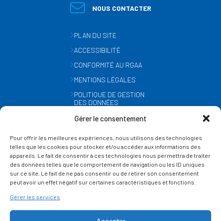
NOUS CONTACTER
PLAN DU SITE
ACCESSIBILITÉ
CONFORMITÉ AU RGAA
MENTIONS LÉGALES
POLITIQUE DE GESTION
DES DONNÉES
PERSONNELLES
Gérer le consentement
MÉTÉO
Pour offrir les meilleures expériences, nous utilisons des technologies
GESTION DES COOKIES
telles que les cookies pour stocker et/ou accéder aux informations des
appareils. Le fait de consentir à ces technologies nous permettra de traiter
des données telles que le comportement de navigation ou les ID uniques
SUIVEZ-NOUS
sur ce site. Le fait de ne pas consentir ou de retirer son consentement
SUR LES RÉSEAUX
peut avoir un effet négatif sur certaines caractéristiques et fonctions.
Gérer les services