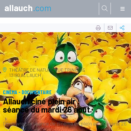
allauch
.com
Aller à:
26
AOÛT
THÉÂTRE DE NATURE
RUE TRINIÈRE
13190 ALLAUCH
CINÉMA - DOCUMENTAIRE
Allauch ciné plein air :
séance du mardi 26 août.
Découvrez la séance de cinéma en plein air du mardi 26