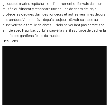
groupe de marins repêche alors l’instrument et l’envoie dans un
musée où Vincent y rencontre une équipe de chats d’élite, qui
protège les oeuvres d’art des rongeurs et autres vermines depuis
des années. Vincent rêve depuis toujours d’avoir sa place au sein
d’une véritable famille de chats… Mais ne voulant pas perdre son
amitié avec Maurice, qui lui a sauvé la vie, il est forcé de cacher la
souris des gardiens félins du musée.
Dès 6 ans