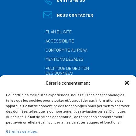
04 91 10 48 00
NOUS CONTACTER
PLAN DU SITE
ACCESSIBILITÉ
CONFORMITÉ AU RGAA
MENTIONS LÉGALES
POLITIQUE DE GESTION
DES DONNÉES
PERSONNELLES
Gérer le consentement
MÉTÉO
Pour offrir les meilleures expériences, nous utilisons des technologies
GESTION DES COOKIES
telles que les cookies pour stocker et/ou accéder aux informations des
appareils. Le fait de consentir à ces technologies nous permettra de traiter
des données telles que le comportement de navigation ou les ID uniques
SUIVEZ-NOUS
sur ce site. Le fait de ne pas consentir ou de retirer son consentement
SUR LES RÉSEAUX
peut avoir un effet négatif sur certaines caractéristiques et fonctions.
Gérer les services