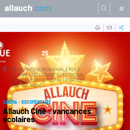
allauch
.com
Aller à:
18
FÉVR.
25
FÉVR.
BIBLIOTHÈQUE MUNICIPALE
PÔLE
CULTUREL DE L'USINE ÉLECTRIQUE
164 AVENUE DU GÉNÉRAL DE GAULLE
13190 ALLAUCH
CINÉMA - DOCUMENTAIRE
Allauch Ciné : vancances
scolaires