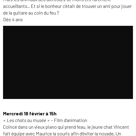
accueillants.. Et si le bonheur c’était de trouver un ami pour jouer
de la guitare au coin du feu ?
Dès 4 ans
Mercredi 18 février à 15h
« Les chats au musée »
– Film d’animation
Coincé dans un vieux piano qui prend l’eau, le jeune chat Vincent
fait équipe avec Maurice la souris afin d’éviter la noyade. Un