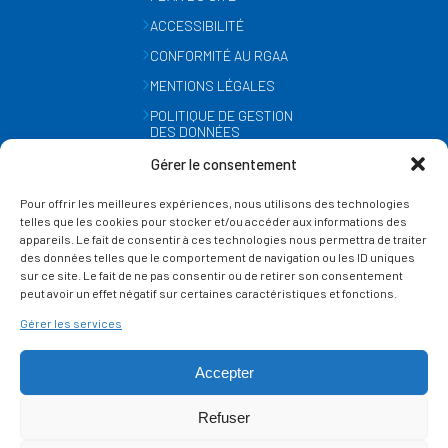
ACCESSIBILITÉ
CONFORMITÉ AU RGAA
MENTIONS LÉGALES
POLITIQUE DE GESTION
DES DONNÉES
PERSONNELLES
Gérer le consentement
MÉTÉO
Pour offrir les meilleures expériences, nous utilisons des technologies
GESTION DES COOKIES
telles que les cookies pour stocker et/ou accéder aux informations des
appareils. Le fait de consentir à ces technologies nous permettra de traiter
des données telles que le comportement de navigation ou les ID uniques
SUIVEZ-NOUS
sur ce site. Le fait de ne pas consentir ou de retirer son consentement
SUR LES RÉSEAUX
peut avoir un effet négatif sur certaines caractéristiques et fonctions.
Gérer les services
Accepter
Refuser