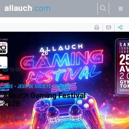
allauch
.com
Aller à:
25
AVRIL
26
AVRIL
10:00
JEUX - JEUX DE SOCIÉTÉ – JOUETS
Allauch Gaming Festival
2026
Le Allauch Gaming Festival revient les 25 et 26 avril
pour un week-end entièrement dédié au jeu vidéo, au