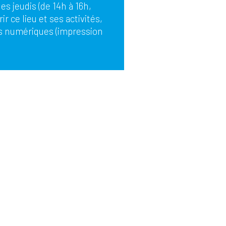
es jeudis (de 14h à 16h,
r ce lieu et ses activités,
ils numériques (impression