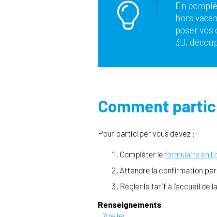
En compléme
hors vacanc
poser vos 
3D, découp
Comment partici
Pour participer vous devez :
Compléter le
formulaire en li
Attendre la confirmation par
Régler le tarif à l’accueil de 
Renseignements
L’Atelier