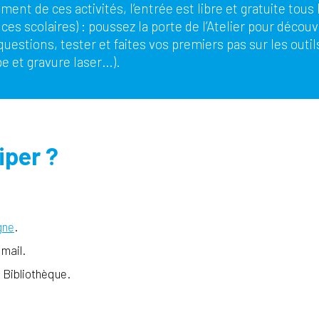
nt de ces activités, l’entrée est libre et gratuite tous l
es scolaires) : poussez la porte de l’Atelier pour découvri
questions, tester et faites vos premiers pas sur les out
e et gravure laser…).
per ?
gne
.
 mail.
la Bibliothèque.