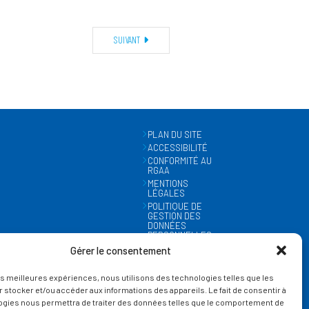
SUIVANT
PLAN DU SITE
ACCESSIBILITÉ
CONFORMITÉ AU
RGAA
MENTIONS
LÉGALES
POLITIQUE DE
GESTION DES
DONNÉES
PERSONNELLES
MÉTÉO
Gérer le consentement
GESTION DES
COOKIES
les meilleures expériences, nous utilisons des technologies telles que les
 stocker et/ou accéder aux informations des appareils. Le fait de consentir à
ogies nous permettra de traiter des données telles que le comportement de