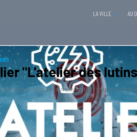
LA VILLE
AU 
GIES
lier "L'atelier des lutin
er des lutins" : le prochain atelier tout public à L’Ate