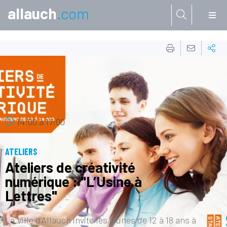
allauch
.com
Aller à:
26
NOV.
14:00
à
17:00
ATELIERS
Ateliers de créativité
numérique : "L’Usine à
Lettres"
La Ville d’Allauch invite les jeunes de 12 à 18 ans à