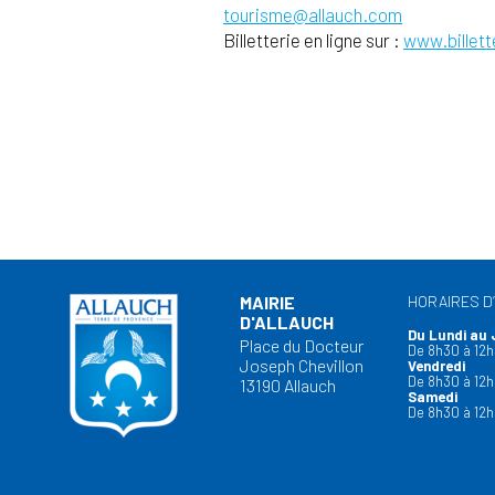
tourisme@allauch.com
Billetterie en ligne sur :
www.billett
MAIRIE
HORAIRES D
D'ALLAUCH
Du Lundi au 
Place du Docteur
De 8h30 à 12h
Joseph Chevillon
Vendredi
De 8h30 à 12h
13190 Allauch
Samedi
De 8h30 à 12h