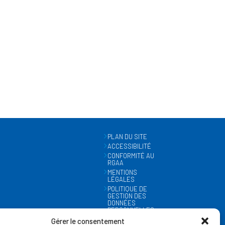
PLAN DU SITE
ACCESSIBILITÉ
CONFORMITÉ AU
RGAA
MENTIONS
LÉGALES
POLITIQUE DE
GESTION DES
DONNÉES
PERSONNELLES
MÉTÉO
Gérer le consentement