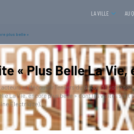
LA VILLE
AU 
ore plus belle »
ite « Plus Belle La Vie,
acteurs et découvrir l’envers du décor de votre séri
Belle La Vie, encore plus belle » dont les visites so
sine Electrique).