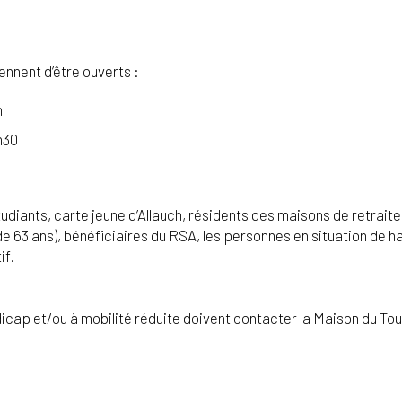
nnent d’être ouverts :
h
h30
étudiants, carte jeune d’Allauch, résidents des maisons de retrai
(+ de 63 ans), bénéficiaires du RSA, les personnes en situation de
if.
icap et/ou à mobilité réduite doivent contacter la Maison du To