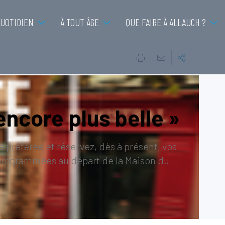
QUOTIDIEN
À TOUT ÂGE
QUE FAIRE À ALLAUCH ?
 encore plus belle »
e préférée et réservez, dès à présent, vos
nt programmées au départ de la Maison du