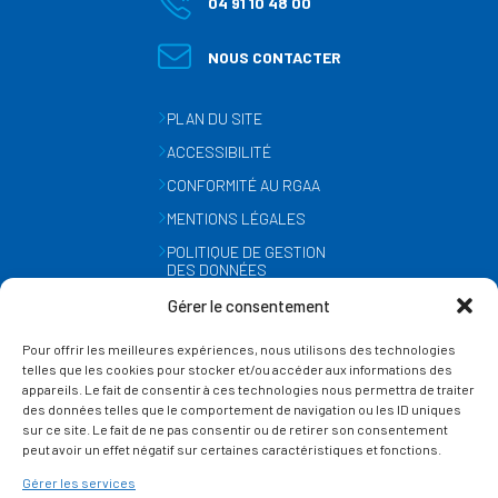
04 91 10 48 00
NOUS CONTACTER
PLAN DU SITE
ACCESSIBILITÉ
CONFORMITÉ AU RGAA
MENTIONS LÉGALES
POLITIQUE DE GESTION
DES DONNÉES
PERSONNELLES
Gérer le consentement
MÉTÉO
Pour offrir les meilleures expériences, nous utilisons des technologies
GESTION DES COOKIES
telles que les cookies pour stocker et/ou accéder aux informations des
appareils. Le fait de consentir à ces technologies nous permettra de traiter
des données telles que le comportement de navigation ou les ID uniques
SUIVEZ-NOUS
sur ce site. Le fait de ne pas consentir ou de retirer son consentement
SUR LES RÉSEAUX
peut avoir un effet négatif sur certaines caractéristiques et fonctions.
Gérer les services