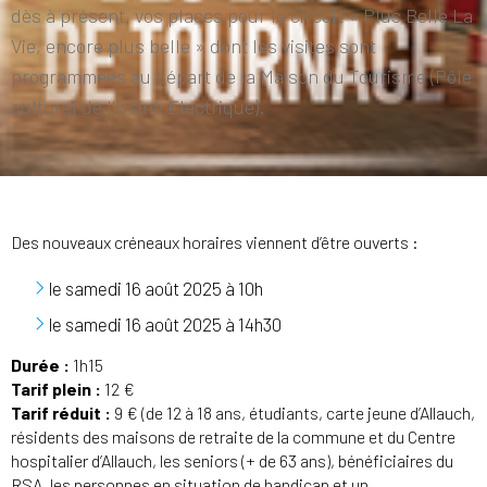
dès à présent, vos places pour le circuit « Plus Belle La
Vie, encore plus belle » dont les visites sont
programmées au départ de la Maison du Tourisme (Pôle
culturel de l'Usine Electrique).
Des nouveaux créneaux horaires viennent d’être ouverts :
le samedi 16 août 2025 à 10h
le samedi 16 août 2025 à 14h30
Durée :
1h15
Tarif plein :
12 €
Tarif réduit :
9 € (de 12 à 18 ans, étudiants, carte jeune d’Allauch,
résidents des maisons de retraite de la commune et du Centre
hospitalier d’Allauch, les seniors (+ de 63 ans), bénéficiaires du
RSA, les personnes en situation de handicap et un