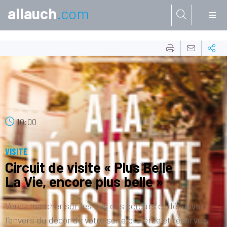
allauch
.com
Aller à:
16
AOÛT
10:00
VISITE
Circuit de visite « Plus Belle
La Vie, encore plus belle »
Venez marcher sur les pas des acteurs et découvrir
l’envers du décor de votre série préférée et réservez,