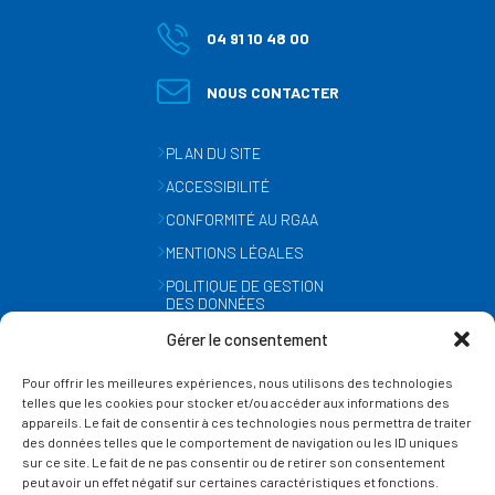
04 91 10 48 00
NOUS CONTACTER
PLAN DU SITE
ACCESSIBILITÉ
CONFORMITÉ AU RGAA
MENTIONS LÉGALES
POLITIQUE DE GESTION
DES DONNÉES
PERSONNELLES
Gérer le consentement
MÉTÉO
Pour offrir les meilleures expériences, nous utilisons des technologies
GESTION DES COOKIES
telles que les cookies pour stocker et/ou accéder aux informations des
appareils. Le fait de consentir à ces technologies nous permettra de traiter
des données telles que le comportement de navigation ou les ID uniques
SUIVEZ-NOUS
sur ce site. Le fait de ne pas consentir ou de retirer son consentement
SUR LES RÉSEAUX
peut avoir un effet négatif sur certaines caractéristiques et fonctions.