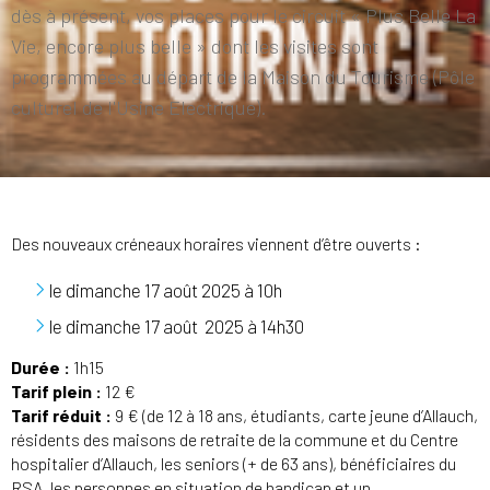
dès à présent, vos places pour le circuit « Plus Belle La
Vie, encore plus belle » dont les visites sont
programmées au départ de la Maison du Tourisme (Pôle
culturel de l'Usine Electrique).
Des nouveaux créneaux horaires viennent d’être ouverts :
le dimanche 17 août 2025 à 10h
le dimanche 17 août 2025 à 14h30
Durée :
1h15
Tarif plein :
12 €
Tarif réduit :
9 € (de 12 à 18 ans, étudiants, carte jeune d’Allauch,
résidents des maisons de retraite de la commune et du Centre
hospitalier d’Allauch, les seniors (+ de 63 ans), bénéficiaires du
RSA, les personnes en situation de handicap et un