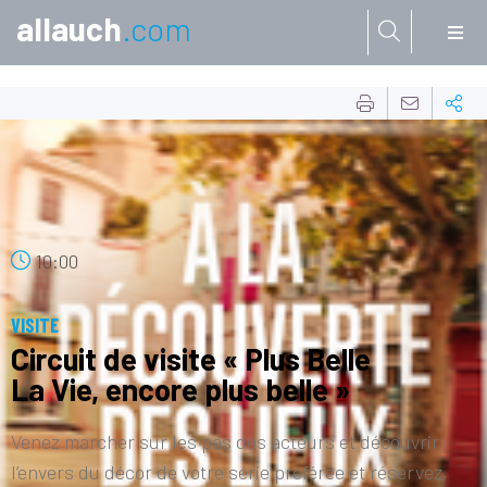
allauch
.com
Aller à:
17
AOÛT
10:00
VISITE
Circuit de visite « Plus Belle
La Vie, encore plus belle »
Venez marcher sur les pas des acteurs et découvrir
l’envers du décor de votre série préférée et réservez,