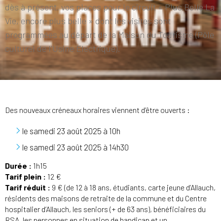
dès à présent, vos places pour le circuit « Plus Belle La
Vie, encore plus belle » dont les visites sont
programmées au départ de la Maison du Tourisme (Pôle
culturel de l'Usine Electrique).
Des nouveaux créneaux horaires viennent d’être ouverts :
le samedi 23 août 2025 à 10h
le samedi 23 août 2025 à 14h30
Durée :
1h15
Tarif plein :
12 €
Tarif réduit :
9 € (de 12 à 18 ans, étudiants, carte jeune d’Allauch,
résidents des maisons de retraite de la commune et du Centre
hospitalier d’Allauch, les seniors (+ de 63 ans), bénéficiaires du
RSA, les personnes en situation de handicap et un