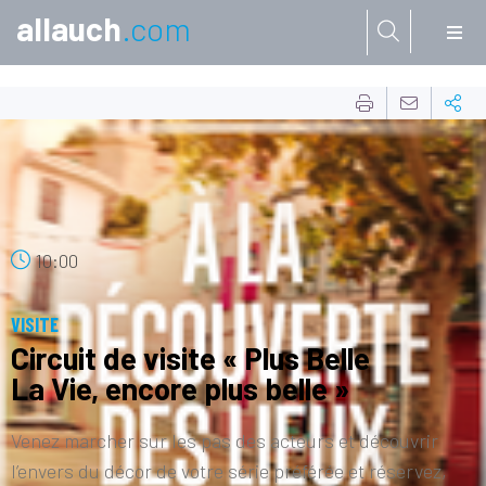
allauch
.com
Aller à:
23
AOÛT
10:00
VISITE
Circuit de visite « Plus Belle
La Vie, encore plus belle »
Venez marcher sur les pas des acteurs et découvrir
l’envers du décor de votre série préférée et réservez,