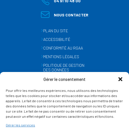
04 91 10 48 00
NOUS CONTACTER
PLAN DU SITE
ACCESSIBILITÉ
CONFORMITÉ AU RGAA
MENTIONS LÉGALES
POLITIQUE DE GESTION
DES DONNÉES
PERSONNELLES
Gérer le consentement
MÉTÉO
Pour offrir les meilleures expériences, nous utilisons des technologies
GESTION DES COOKIES
telles que les cookies pour stocker et/ou accéder aux informations des
appareils. Le fait de consentir à ces technologies nous permettra de traiter
des données telles que le comportement de navigation ou les ID uniques
SUIVEZ-NOUS
sur ce site. Le fait de ne pas consentir ou de retirer son consentement
SUR LES RÉSEAUX
peut avoir un effet négatif sur certaines caractéristiques et fonctions.
Gérer les services