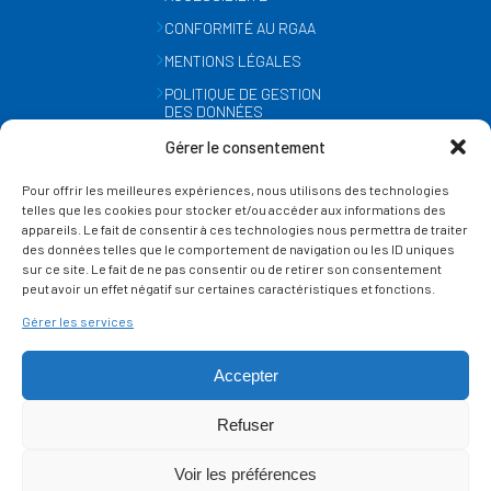
CONFORMITÉ AU RGAA
MENTIONS LÉGALES
POLITIQUE DE GESTION
DES DONNÉES
PERSONNELLES
Gérer le consentement
MÉTÉO
Pour offrir les meilleures expériences, nous utilisons des technologies
GESTION DES COOKIES
telles que les cookies pour stocker et/ou accéder aux informations des
appareils. Le fait de consentir à ces technologies nous permettra de traiter
des données telles que le comportement de navigation ou les ID uniques
SUIVEZ-NOUS
sur ce site. Le fait de ne pas consentir ou de retirer son consentement
SUR LES RÉSEAUX
peut avoir un effet négatif sur certaines caractéristiques et fonctions.
Gérer les services
Accepter
Refuser
Ce site est protégé par reCAPTCHA et la
politique de vie privée
et les
termes de
Voir les préférences
service
Google s'appliquent.