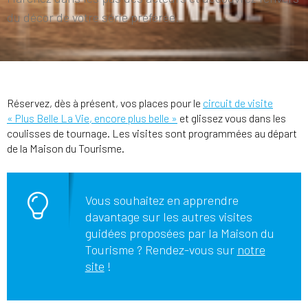
du décor de votre série préférée.
Réservez, dès à présent, vos places pour le
circuit de visite
« Plus Belle La Vie, encore plus belle »
et glissez vous dans les
coulisses de tournage. Les visites sont programmées au départ
de la Maison du Tourisme.
Vous souhaitez en apprendre
davantage sur les autres visites
guidées proposées par la Maison du
Tourisme ? Rendez-vous sur
notre
site
!