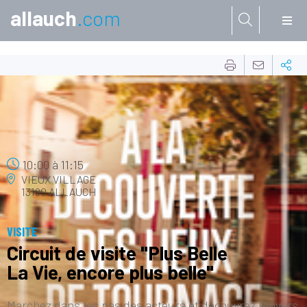
allauch
.com
Aller à:
20
JUIN
10:00
à
11:15
VIEUX VILLAGE
13190 ALLAUCH
VISITE
Circuit de visite "Plus Belle
La Vie, encore plus belle"
Marchez dans les pas des acteurs et découvrez l’envers