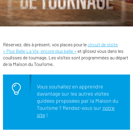
du décor de votre série préférée.
Réservez, dès à présent, vos places pour le
circuit de visite
« Plus Belle La Vie, encore plus belle »
et glissez vous dans les
coulisses de tournage. Les visites sont programmées au départ
de la Maison du Tourisme.
Vous souhaitez en apprendre
davantage sur les autres visites
guidées proposées par la Maison du
Tourisme ? Rendez-vous sur
notre
site
!