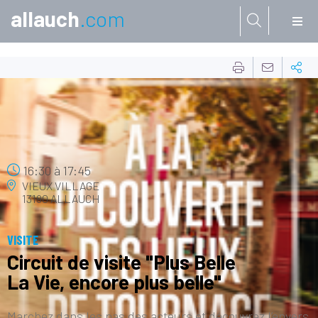
allauch
.com
Aller à:
01
JUIL.
16:30
à
17:45
VIEUX VILLAGE
13190 ALLAUCH
VISITE
Circuit de visite "Plus Belle
La Vie, encore plus belle"
Marchez dans les pas des acteurs et découvrez l’envers