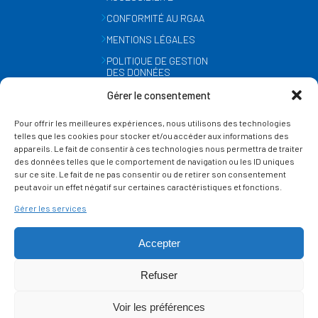
CONFORMITÉ AU RGAA
MENTIONS LÉGALES
POLITIQUE DE GESTION
DES DONNÉES
PERSONNELLES
Gérer le consentement
MÉTÉO
Pour offrir les meilleures expériences, nous utilisons des technologies
GESTION DES COOKIES
telles que les cookies pour stocker et/ou accéder aux informations des
appareils. Le fait de consentir à ces technologies nous permettra de traiter
des données telles que le comportement de navigation ou les ID uniques
SUIVEZ-NOUS
sur ce site. Le fait de ne pas consentir ou de retirer son consentement
SUR LES RÉSEAUX
peut avoir un effet négatif sur certaines caractéristiques et fonctions.
Gérer les services
Accepter
Refuser
Ce site est protégé par reCAPTCHA et la
politique de vie privée
et les
termes de
Voir les préférences
service
Google s'appliquent.