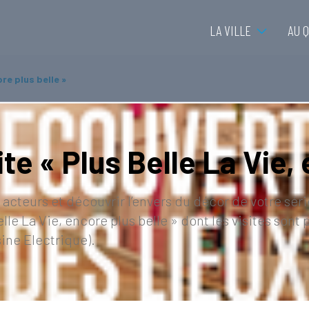
LA VILLE
AU 
ore plus belle »
ite « Plus Belle La Vie,
acteurs et découvrir l’envers du décor de votre séri
Belle La Vie, encore plus belle » dont les visites so
sine Electrique).