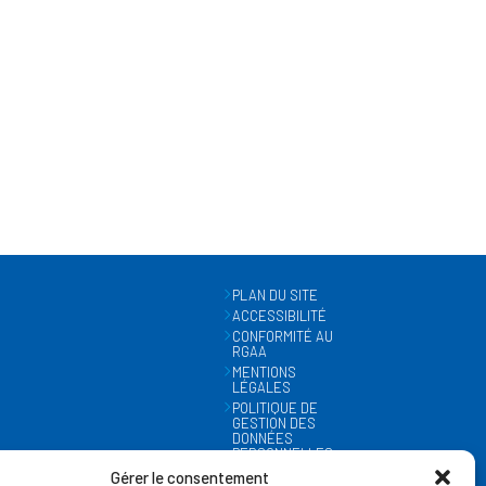
PLAN DU SITE
ACCESSIBILITÉ
CONFORMITÉ AU
RGAA
MENTIONS
LÉGALES
POLITIQUE DE
GESTION DES
DONNÉES
PERSONNELLES
MÉTÉO
Gérer le consentement