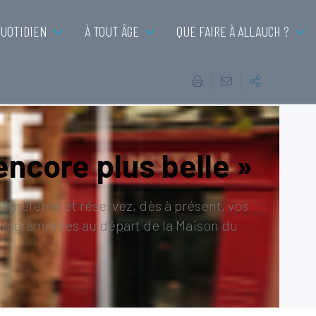
QUOTIDIEN
À TOUT ÂGE
QUE FAIRE À ALLAUCH ?
 encore plus belle »
e préférée et réservez, dès à présent, vos
nt programmées au départ de la Maison du