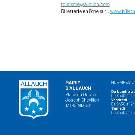
tourisme@allauch.com
Billetterie en ligne sur :
www.billett
MAIRIE
HORAIRES D
D'ALLAUCH
Du Lundi au 
Place du Docteur
De 8h30 à 12h
Joseph Chevillon
Vendredi
De 8h30 à 12h
13190 Allauch
Samedi
De 8h30 à 12h