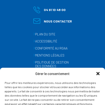
04 91 10 48 00
NOUS CONTACTER
PLAN DU SITE
ACCESSIBILITÉ
CONFORMITÉ AU RGAA
MENTIONS LÉGALES
POLITIQUE DE GESTION
DES DONNÉES
PERSONNELLES
Gérer le consentement
MÉTÉO
Pour offrir les meilleures expériences, nous utilisons des technologies
GESTION DES COOKIES
telles que les cookies pour stocker et/ou accéder aux informations des
appareils. Le fait de consentir à ces technologies nous permettra de traiter
des données telles que le comportement de navigation ou les ID uniques
SUIVEZ-NOUS
sur ce site. Le fait de ne pas consentir ou de retirer son consentement
SUR LES RÉSEAUX
peut avoir un effet négatif sur certaines caractéristiques et fonctions.