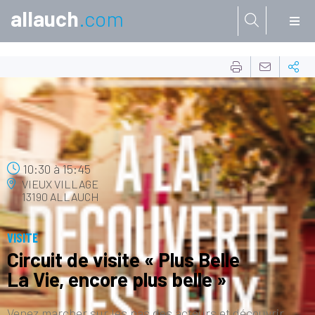
allauch
.com
Aller à:
30
OCT.
10:30
à
15:45
VIEUX VILLAGE
13190 ALLAUCH
VISITE
Circuit de visite « Plus Belle
La Vie, encore plus belle »
Venez marcher sur les pas des acteurs et découvrir