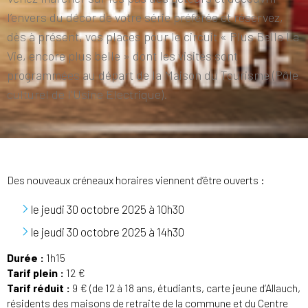
l’envers du décor de votre série préférée et réservez,
dès à présent, vos places pour le circuit « Plus Belle La
Vie, encore plus belle » dont les visites sont
programmées au départ de la Maison du Tourisme (Pôle
culturel de l'Usine Electrique).
Des nouveaux créneaux horaires viennent d’être ouverts :
le jeudi 30 octobre 2025 à 10h30
le jeudi 30 octobre 2025 à 14h30
Durée :
1h15
Tarif plein :
12 €
Tarif réduit :
9 € (de 12 à 18 ans, étudiants, carte jeune d’Allauch,
résidents des maisons de retraite de la commune et du Centre