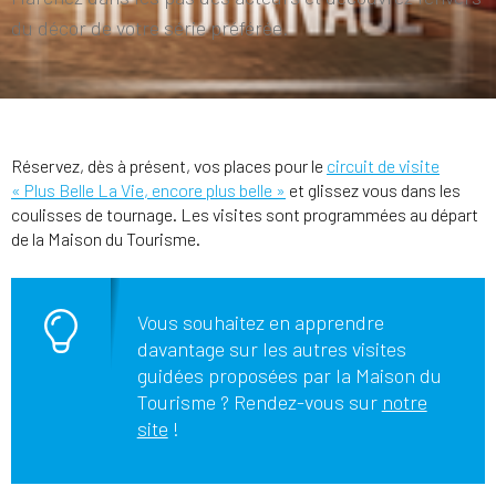
du décor de votre série préférée.
Réservez, dès à présent, vos places pour le
circuit de visite
« Plus Belle La Vie, encore plus belle »
et glissez vous dans les
coulisses de tournage. Les visites sont programmées au départ
de la Maison du Tourisme.
Vous souhaitez en apprendre
davantage sur les autres visites
guidées proposées par la Maison du
Tourisme ? Rendez-vous sur
notre
site
!