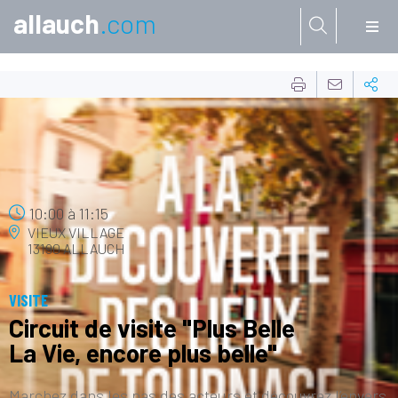
allauch
.com
Aller à:
16
JUIL.
10:00
à
11:15
VIEUX VILLAGE
13190 ALLAUCH
VISITE
Circuit de visite "Plus Belle
La Vie, encore plus belle"
Marchez dans les pas des acteurs et découvrez l’envers