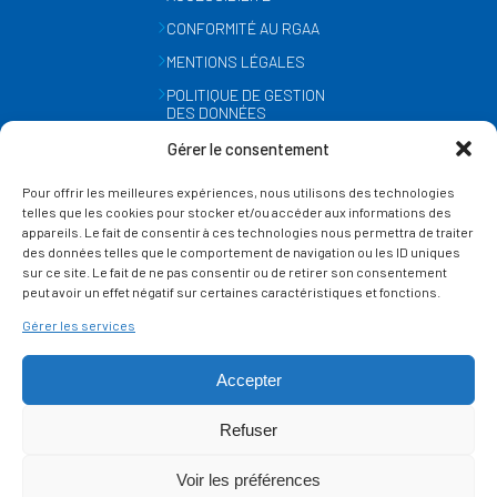
CONFORMITÉ AU RGAA
MENTIONS LÉGALES
POLITIQUE DE GESTION
DES DONNÉES
PERSONNELLES
Gérer le consentement
MÉTÉO
Pour offrir les meilleures expériences, nous utilisons des technologies
GESTION DES COOKIES
telles que les cookies pour stocker et/ou accéder aux informations des
appareils. Le fait de consentir à ces technologies nous permettra de traiter
des données telles que le comportement de navigation ou les ID uniques
SUIVEZ-NOUS
sur ce site. Le fait de ne pas consentir ou de retirer son consentement
SUR LES RÉSEAUX
peut avoir un effet négatif sur certaines caractéristiques et fonctions.
Gérer les services
Accepter
Refuser
Ce site est protégé par reCAPTCHA et la
politique de vie privée
et les
termes de
Voir les préférences
service
Google s'appliquent.