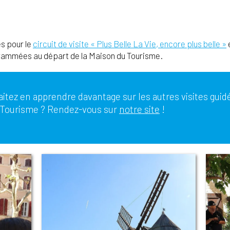
s pour le
circuit de visite « Plus Belle La Vie, encore plus belle »
e
grammées au départ de la Maison du Tourisme.
itez en apprendre davantage sur les autres visites guid
 Tourisme ? Rendez-vous sur
notre site
!