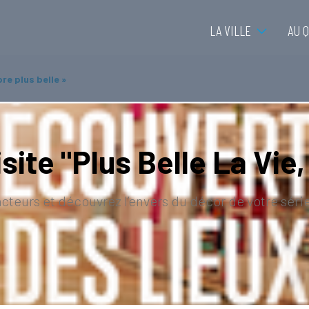
LA VILLE
AU 
ore plus belle »
isite "Plus Belle La Vie
cteurs et découvrez l’envers du décor de votre séri