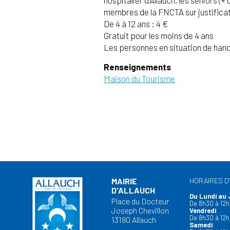
membres de la FNCTA sur justificat
De 4 à 12 ans : 4 €
Gratuit pour les moins de 4 ans
Les personnes en situation de hand
Renseignements
Maison du Tourisme
MAIRIE
HORAIRES D
D'ALLAUCH
Du Lundi au 
Place du Docteur
De 8h30 à 12h
Joseph Chevillon
Vendredi
De 8h30 à 12h
13190 Allauch
Samedi