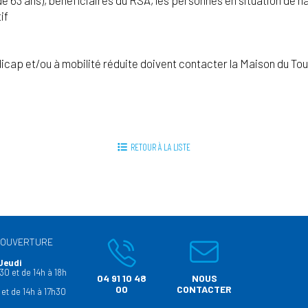
if
icap et/ou à mobilité réduite doivent contacter la Maison du To
RETOUR À LA LISTE
’OUVERTURE
Jeudi
30 et de 14h à 18h
04 91 10 48
NOUS
00
CONTACTER
 et de 14h à 17h30