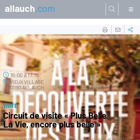
allauch
.com
Aller à:
20
DÉC.
16:00
à
17:15
VIEUX VILLAGE
13190 ALLAUCH
VISITE
Circuit de visite « Plus Belle
La Vie, encore plus belle »
Venez marcher sur les pas des acteurs et découvrir