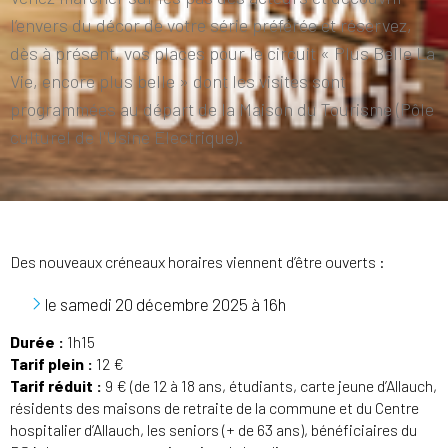
l’envers du décor de votre série préférée et réservez,
dès à présent, vos places pour le circuit « Plus Belle La
Vie, encore plus belle » dont les visites sont
programmées au départ de la Maison du Tourisme (Pôle
culturel de l'Usine Electrique).
Des nouveaux créneaux horaires viennent d’être ouverts :
le samedi 20 décembre 2025 à 16h
Durée :
1h15
Tarif plein :
12 €
Tarif réduit :
9 € (de 12 à 18 ans, étudiants, carte jeune d’Allauch,
résidents des maisons de retraite de la commune et du Centre
hospitalier d’Allauch, les seniors (+ de 63 ans), bénéficiaires du