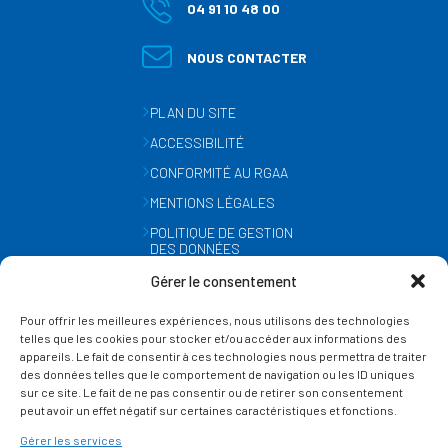
04 91 10 48 00
NOUS CONTACTER
PLAN DU SITE
ACCESSIBILITÉ
CONFORMITÉ AU RGAA
MENTIONS LÉGALES
POLITIQUE DE GESTION
DES DONNÉES
PERSONNELLES
Gérer le consentement
MÉTÉO
Pour offrir les meilleures expériences, nous utilisons des technologies
GESTION DES COOKIES
telles que les cookies pour stocker et/ou accéder aux informations des
appareils. Le fait de consentir à ces technologies nous permettra de traiter
des données telles que le comportement de navigation ou les ID uniques
SUIVEZ-NOUS
sur ce site. Le fait de ne pas consentir ou de retirer son consentement
SUR LES RÉSEAUX
peut avoir un effet négatif sur certaines caractéristiques et fonctions.
Gérer les services