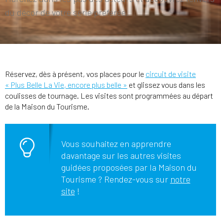
du décor de votre série préférée.
Réservez, dès à présent, vos places pour le
circuit de visite
« Plus Belle La Vie, encore plus belle »
et glissez vous dans les
coulisses de tournage. Les visites sont programmées au départ
de la Maison du Tourisme.
Vous souhaitez en apprendre
davantage sur les autres visites
guidées proposées par la Maison du
Tourisme ? Rendez-vous sur
notre
site
!