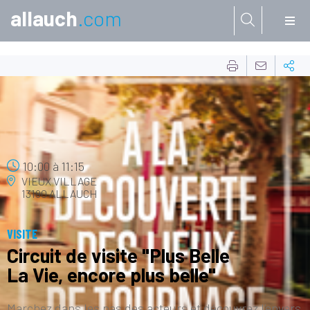
allauch
.com
Aller à:
28
JUIL.
10:00
à
11:15
VIEUX VILLAGE
13190 ALLAUCH
VISITE
Circuit de visite "Plus Belle
La Vie, encore plus belle"
Marchez dans les pas des acteurs et découvrez l’envers