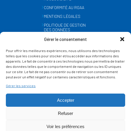
CONFORMITÉ AU RGAA
MENTIONS LÉGALES
POLITIQUE DE GESTION
DES DONNÉES
PERSONNELLES
Gérer le consentement
MÉTÉO
Pour offrir les meilleures expériences, nous utilisons des technologies
GESTION DES COOKIES
telles que les cookies pour stocker et/ou accéder aux informations des
appareils. Le fait de consentir à ces technologies nous permettra de traiter
des données telles que le comportement de navigation ou les ID uniques
SUIVEZ-NOUS
sur ce site. Le fait de ne pas consentir ou de retirer son consentement
SUR LES RÉSEAUX
peut avoir un effet négatif sur certaines caractéristiques et fonctions.
Gérer les services
Accepter
Refuser
Ce site est protégé par reCAPTCHA et la
politique de vie privée
et les
termes de
Voir les préférences
service
Google s'appliquent.