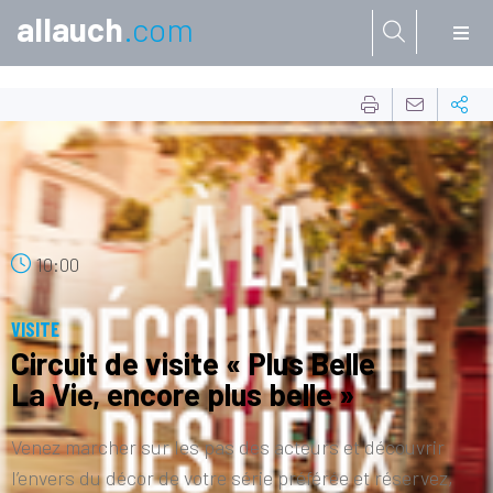
allauch
.com
Aller à:
05
JUIL.
10:00
VISITE
Circuit de visite « Plus Belle
La Vie, encore plus belle »
Venez marcher sur les pas des acteurs et découvrir
l’envers du décor de votre série préférée et réservez,