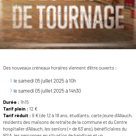
dès à présent, vos places pour le circuit « Plus Belle La
Vie, encore plus belle » dont les visites sont
programmées au départ de la Maison du Tourisme (Pôle
culturel de l'Usine Electrique).
Des nouveaux créneaux horaires viennent d’être ouverts :
le samedi 05 juillet 2025 à 10h
le samedi 05 juillet 2025 à 14h30
Durée :
1h15
Tarif plein :
12 €
Tarif réduit :
9 € (de 12 à 18 ans, étudiants, carte jeune d’Allauch,
résidents des maisons de retraite de la commune et du Centre
hospitalier d’Allauch, les seniors (+ de 63 ans), bénéficiaires du
RSA, les personnes en situation de handicap et un