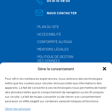
04 91 10 48 00
NOUS CONTACTER
PLAN DU SITE
ACCESSIBILITÉ
CONFORMITÉ AU RGAA
MENTIONS LÉGALES
POLITIQUE DE GESTION
DES DONNÉES
PERSONNELLES
Gérer le consentement
MÉTÉO
Pour offrir les meilleures expériences, nous utilisons des technologies
GESTION DES COOKIES
telles que les cookies pour stocker et/ou accéder aux informations des
appareils. Le fait de consentir à ces technologies nous permettra de traiter
des données telles que le comportement de navigation ou les ID uniques
SUIVEZ-NOUS
sur ce site. Le fait de ne pas consentir ou de retirer son consentement
SUR LES RÉSEAUX
peut avoir un effet négatif sur certaines caractéristiques et fonctions.
Gérer les services