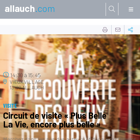
allauch
.com
Aller à:
14
FÉVR.
14:30
à
15:45
VIEUX VILLAGE
13190 ALLAUCH
VISITE
Circuit de visite « Plus Belle
La Vie, encore plus belle »
Marchez dans les pas des acteurs et découvrez l’envers