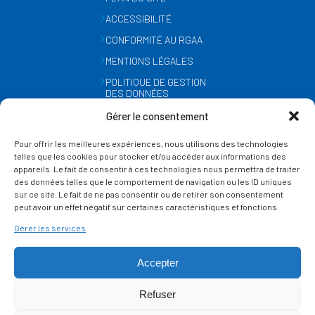
ACCESSIBILITÉ
CONFORMITÉ AU RGAA
MENTIONS LÉGALES
POLITIQUE DE GESTION
DES DONNÉES
PERSONNELLES
Gérer le consentement
MÉTÉO
Pour offrir les meilleures expériences, nous utilisons des technologies
GESTION DES COOKIES
telles que les cookies pour stocker et/ou accéder aux informations des
appareils. Le fait de consentir à ces technologies nous permettra de traiter
des données telles que le comportement de navigation ou les ID uniques
SUIVEZ-NOUS
sur ce site. Le fait de ne pas consentir ou de retirer son consentement
SUR LES RÉSEAUX
peut avoir un effet négatif sur certaines caractéristiques et fonctions.
Gérer les services
Accepter
Refuser