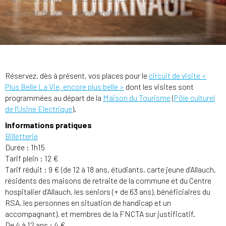
du décor de votre série préférée.
Réservez, dès à présent, vos places pour le
circuit de visite «
Plus Belle La Vie, encore plus belle »
dont les visites sont
programmées au départ de la
Maison du Tourisme
(
Pôle culturel
de l’Usine Electrique
).
Informations pratiques
Billetterie
Durée : 1h15
Tarif plein : 12 €
Tarif réduit : 9 € (de 12 à 18 ans, étudiants, carte jeune d’Allauch,
résidents des maisons de retraite de la commune et du Centre
hospitalier d’Allauch, les seniors (+ de 63 ans), bénéficiaires du
RSA, les personnes en situation de handicap et un
accompagnant), et membres de la FNCTA sur justificatif.
De 4 à 12 ans : 4 €