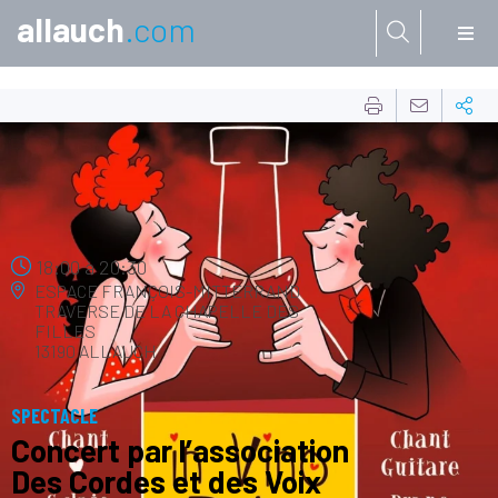
allauch
.com
Aller à:
08
FÉVR.
18:00
à
20:30
ESPACE FRANÇOIS-MITTERRAND
TRAVERSE DE LA CHAPELLE DES
FILLES
13190 ALLAUCH
SPECTACLE
Concert par l’association
Des Cordes et des Voix