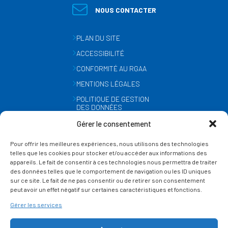
NOUS CONTACTER
PLAN DU SITE
ACCESSIBILITÉ
CONFORMITÉ AU RGAA
MENTIONS LÉGALES
POLITIQUE DE GESTION
DES DONNÉES
PERSONNELLES
Gérer le consentement
MÉTÉO
Pour offrir les meilleures expériences, nous utilisons des technologies
GESTION DES COOKIES
telles que les cookies pour stocker et/ou accéder aux informations des
appareils. Le fait de consentir à ces technologies nous permettra de traiter
des données telles que le comportement de navigation ou les ID uniques
SUIVEZ-NOUS
sur ce site. Le fait de ne pas consentir ou de retirer son consentement
SUR LES RÉSEAUX
peut avoir un effet négatif sur certaines caractéristiques et fonctions.
Gérer les services