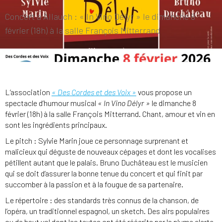
Concert à Allauch : « In Vino Délyr » le dimanche 8
février (18h) à la salle François Mitterrand
L’association
« Des Cordes et des Voix »
vous propose un
spectacle d’humour musical
« In Vino Délyr »
le dimanche 8
février (18h) à la salle François Mitterrand. Chant, amour et vin en
sont les ingrédients principaux.
Le pitch : Sylvie Marin joue ce personnage surprenant et
malicieux qui déguste de nouveaux cépages et dont les vocalises
pétillent autant que le palais. Bruno Duchâteau est le musicien
qui se doit d’assurer la bonne tenue du concert et qui finit par
succomber à la passion et à la fougue de sa partenaire.
Le répertoire : des standards très connus de la chanson, de
l’opéra, un traditionnel espagnol, un sketch. Des airs populaires
ou de haut vol dont les textes ont été réécrits par la plume alerte