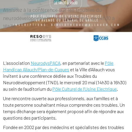
Assistez à la conférence sur les troubles du
neurodéveloppement mercredi 20 mai, de 14h30 à
16h30.
L’association
NeurodysPACA
, en partenariat avec le
Pôle
Handicap Allauch/Plan-de-Cuques
et la Ville d’Allauch vous
invitent à une conférence dédiée aux Troubles du
Neurodéveloppement (TND), le mercredi 20 mai (14h30 à 16h30)
au sein de l’auditorium du
Pôle Culturel de l’Usine Electrique
.
Une rencontre ouverte aux professionnels, aux familles et à
toute personne souhaitant mieux comprendre ces troubles. Un
temps d’échange sera également proposé afin de répondre aux
questions des participants.
Fondée en 2002 par des médecins et spécialistes des troubles