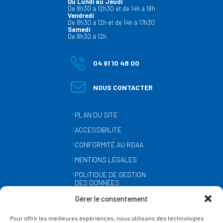
Du Lundi au Jeudi
De 8h30 à 12h30 et de 14h à 18h
Vendredi
De 8h30 à 12h et de 14h à 17h30
Samedi
De 8h30 à 12h
04 91 10 48 00
NOUS CONTACTER
PLAN DU SITE
ACCESSIBILITÉ
CONFORMITÉ AU RGAA
MENTIONS LÉGALES
POLITIQUE DE GESTION
DES DONNÉES
PERSONNELLES
Gérer le consentement
MÉTÉO
Pour offrir les meilleures expériences, nous utilisons des technologies
GESTION DES COOKIES