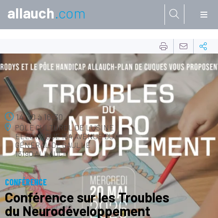
allauch
.com
Aller à:
20
MAI
14:30
à
16:30
PÔLE CULTUREL DE L'USINE
ÉLECTRIQUE
164 AVENUE DU
GÉNÉRAL DE GAULLE
13190 ALLAUCH
CONFÉRENCE
Conférence sur les Troubles
du Neurodéveloppement