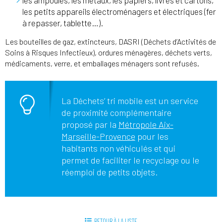
les ampoules, les métaux, les papiers, livres et cartons,
les petits appareils électroménagers et électriques (fer
à repasser, tablette…).
Les bouteilles de gaz, extincteurs, DASRI (Déchets d’Activités de
Soins à Risques Infectieux), ordures ménagères, déchets verts,
médicaments, verre, et emballages ménagers sont refusés.
La Déchets’ tri mobile est un service
de proximité complémentaire
proposé par la
Métropole Aix-
Marseille-Provence
pour les
habitants non véhiculés et qui
permet de faciliter le recyclage ou le
réemploi de petits objets.
RETOUR À LA LISTE