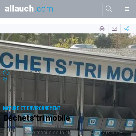
allauch
.com
Aller à:
03
JUIN
08:00
à
12:30
COURS DU 11 NOVEMBRE
COUR DU 11
NOVEMBRE
13190 ALLAUCH
NATURE ET ENVIRONNEMENT
Déchets'tri mobile
La déchèterie mobile de la Métropole Aix-Marseille-