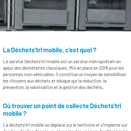
Provence sera au Cours du 11 Novembre, de 8h à 12h30
(lors du marché hebdomadaire).
La Déchets’tri mobile, c’est quoi ?
Le service Déchets’tri mobile est un service métropolitain en
appui des déchèteries classiques. Mis en place en 2018 pour les
personnes non-véhiculées, il constitue un moyen de sensibiliser
les citoyens aux déchets et éduque qur la réduction, la
prévention, la valorisation et la gestion des déchets.
Où trouver un point de collecte Déchets’tri
mobile ?
La déchets’tri mobile se déplace sur le territoire et s’implante sur