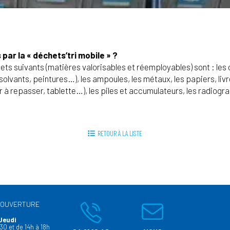
par la « déchets’tri mobile » ?
ts suivants (matières valorisables et réemployables) sont : les 
lvants, peintures…), les ampoules, les métaux, les papiers, livre
à repasser, tablette…), les piles et accumulateurs, les radiograph
RETOUR À LA LISTE
’OUVERTURE
Jeudi
30 et de 14h à 18h