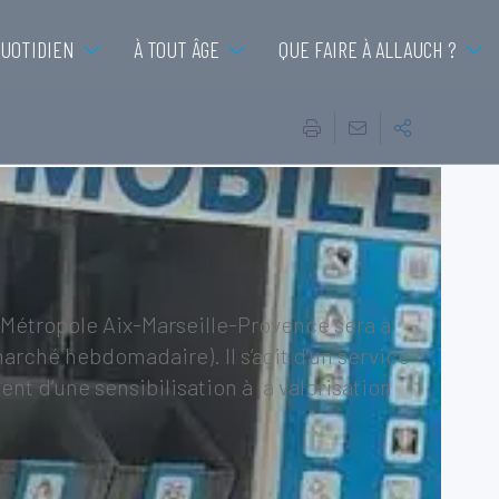
QUOTIDIEN
À TOUT ÂGE
QUE FAIRE À ALLAUCH ?
 Métropole Aix-Marseille-Provence sera à
marché hebdomadaire). Il s’agit d’un service
t d’une sensibilisation à la valorisation