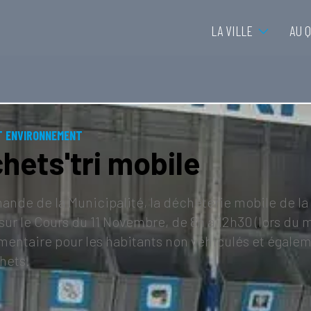
LA VILLE
AU 
T ENVIRONNEMENT
hets'tri mobile
ande de la Municipalité, la déchèterie mobile de la
sur le Cours du 11 Novembre, de 8h à 12h30 (lors du 
ntaire pour les habitants non véhiculés et égalemen
hets.