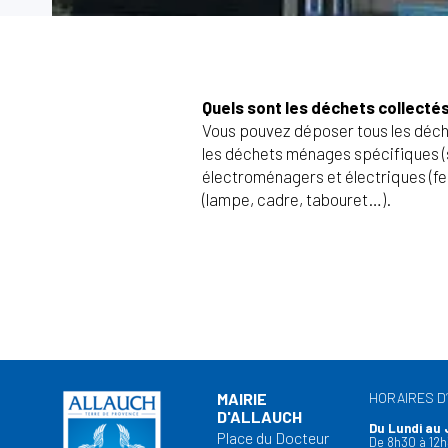
Quels sont les déchets collectés 
Vous pouvez déposer tous les déche
les déchets ménages spécifiques (so
électroménagers et électriques (fer 
(lampe, cadre, tabouret…).
MAIRIE
HORAIRES D
D'ALLAUCH
Du Lundi au 
Place du Docteur
De 8h30 à 12h