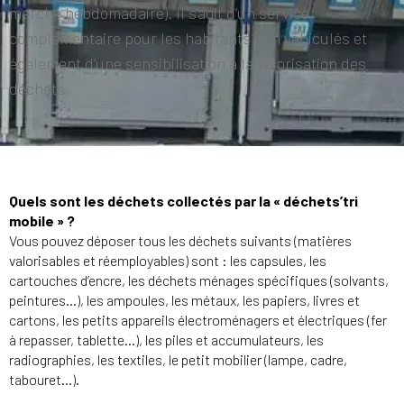
marché hebdomadaire). Il s’agit d’un service
complémentaire pour les habitants non véhiculés et
également d’une sensibilisation à la valorisation des
déchets.
Quels sont les déchets collectés par la « déchets’tri
mobile » ?
Vous pouvez déposer tous les déchets suivants (matières
valorisables et réemployables) sont : les capsules, les
cartouches d’encre, les déchets ménages spécifiques (solvants,
peintures…), les ampoules, les métaux, les papiers, livres et
cartons, les petits appareils électroménagers et électriques (fer
à repasser, tablette…), les piles et accumulateurs, les
radiographies, les textiles, le petit mobilier (lampe, cadre,
tabouret…).