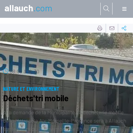
allauch
.com
Aller à:
17
SEPT.
08:00
à
12:30
NATURE ET ENVIRONNEMENT
Déchets'tri mobile
A la demande de la Municipalité, la déchèterie mobile
de la Métropole Aix-Marseille-Provence sera à Allauch
sur le Cours du 11 Novembre, de 8h à 12h30 (lors du