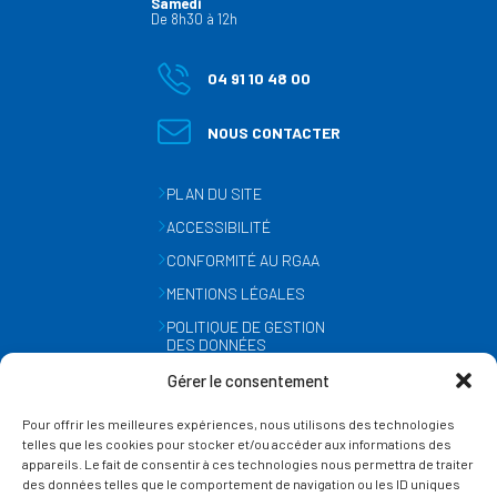
Samedi
De 8h30 à 12h
04 91 10 48 00
NOUS CONTACTER
PLAN DU SITE
ACCESSIBILITÉ
CONFORMITÉ AU RGAA
MENTIONS LÉGALES
POLITIQUE DE GESTION
DES DONNÉES
PERSONNELLES
Gérer le consentement
MÉTÉO
Pour offrir les meilleures expériences, nous utilisons des technologies
GESTION DES COOKIES
telles que les cookies pour stocker et/ou accéder aux informations des
appareils. Le fait de consentir à ces technologies nous permettra de traiter
des données telles que le comportement de navigation ou les ID uniques
SUIVEZ-NOUS