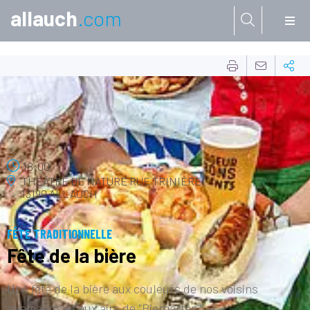
allauch
.com
Aller à:
30
AOÛT
18:00
THÉÂTRE DE NATURE
RUE TRINIÈRE
13190 ALLAUCH
FÊTE TRADITIONNELLE
Fête de la bière
Une fête de la bière aux couleurs de nos voisins
allemands et aux airs de "Biergarten".