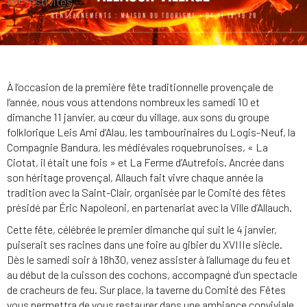
les festivités.
À l’occasion de la première fête traditionnelle provençale de
l’année, nous vous attendons nombreux les samedi 10 et
dimanche 11 janvier, au cœur du village, aux sons du groupe
folklorique Leis Ami d’Alau, les tambourinaires du Logis-Neuf, la
Compagnie Bandura, les médiévales roquebrunoises, « La
Ciotat, il était une fois » et La Ferme d’Autrefois. Ancrée dans
son héritage provençal, Allauch fait vivre chaque année la
tradition avec la Saint-Clair, organisée par le Comité des fêtes
présidé par Éric Napoleoni, en partenariat avec la Ville d’Allauch.
Cette fête, célébrée le premier dimanche qui suit le 4 janvier,
puiserait ses racines dans une foire au gibier du XVIIIe siècle.
Dès le samedi soir à 18h30, venez assister à l’allumage du feu et
au début de la cuisson des cochons, accompagné d’un spectacle
de cracheurs de feu. Sur place, la taverne du Comité des Fêtes
vous permettra de vous restaurer dans une ambiance conviviale.