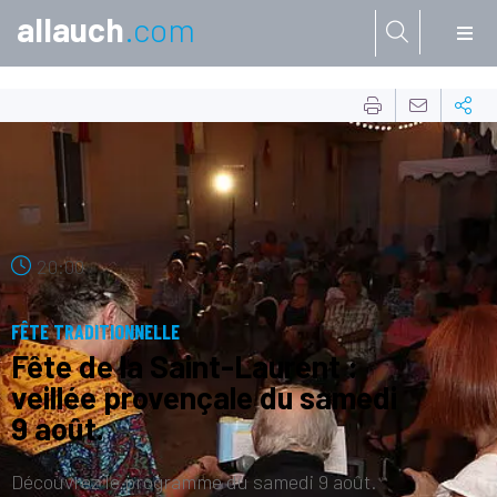
allauch
.com
Aller à:
09
AOÛT
20:00
FÊTE TRADITIONNELLE
Fête de la Saint-Laurent :
veillée provençale du samedi
9 août.
Découvrez le programme du samedi 9 août.