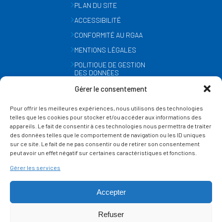
PLAN DU SITE
ACCESSIBILITÉ
CONFORMITÉ AU RGAA
MENTIONS LÉGALES
POLITIQUE DE GESTION
DES DONNÉES
PERSONNELLES
Gérer le consentement
MÉTÉO
Pour offrir les meilleures expériences, nous utilisons des technologies
GESTION DES COOKIES
telles que les cookies pour stocker et/ou accéder aux informations des
appareils. Le fait de consentir à ces technologies nous permettra de traiter
des données telles que le comportement de navigation ou les ID uniques
SUIVEZ-NOUS
sur ce site. Le fait de ne pas consentir ou de retirer son consentement
SUR LES RÉSEAUX
peut avoir un effet négatif sur certaines caractéristiques et fonctions.
Gérer les services
Accepter
Refuser