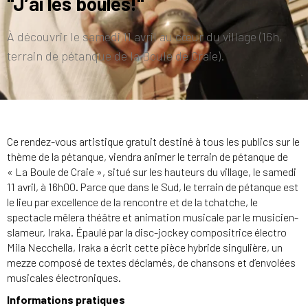
"J’ai les boules!"
À découvrir le samedi 11 avril au cœur du village (16h,
terrain de pétanque de la Boule de Craie).
Ce rendez-vous artistique gratuit destiné à tous les publics sur le
thème de la pétanque, viendra animer le terrain de pétanque de
« La Boule de Craie », situé sur les hauteurs du village, le samedi
11 avril, à 16h00. Parce que dans le Sud, le terrain de pétanque est
le lieu par excellence de la rencontre et de la tchatche, le
spectacle mêlera théâtre et animation musicale par le musicien-
slameur, Iraka. Épaulé par la disc-jockey compositrice électro
Mila Necchella, Iraka a écrit cette pièce hybride singulière, un
mezze composé de textes déclamés, de chansons et d’envolées
musicales électroniques.
Informations pratiques