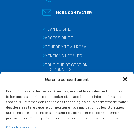
NOUS CONTACTER
PLAN DU SITE
ACCESSIBILITÉ
CONFORMITÉ AU RGAA
MENTIONS LÉGALES
POLITIQUE DE GESTION
DES DONNÉES
PERSONNELLES
Gérer le consentement
MÉTÉO
Pour offrir les meilleures expériences, nous utilisons des technologies
GESTION DES COOKIES
telles que les cookies pour stocker et/ou accéder aux informations des
appareils. Le fait de consentir à ces technologies nous permettra de traiter
des données telles que le comportement de navigation ou les ID uniques
SUIVEZ-NOUS
sur ce site. Le fait de ne pas consentir ou de retirer son consentement
SUR LES RÉSEAUX
peut avoir un effet négatif sur certaines caractéristiques et fonctions.
Gérer les services