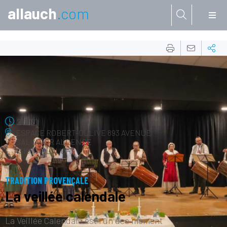
allauch
.com
Aller à:
20
DÉC.
20:30
ESPACE ROBERT-OLLIVE
893 AVENUE
SALVADOR ALLENDE
13190 ALLAUCH
TRADITION PROVENÇALE
La veillée calendale
La Veillée Calendale est l'un des moment