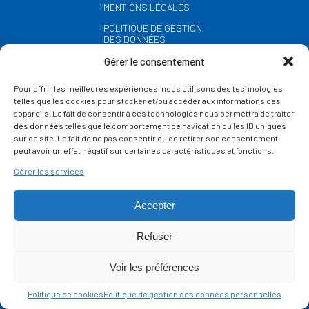
MENTIONS LÉGALES
POLITIQUE DE GESTION
DES DONNÉES
PERSONNELLES
Gérer le consentement
MÉTÉO
Pour offrir les meilleures expériences, nous utilisons des technologies
GESTION DES COOKIES
telles que les cookies pour stocker et/ou accéder aux informations des
appareils. Le fait de consentir à ces technologies nous permettra de traiter
des données telles que le comportement de navigation ou les ID uniques
SUIVEZ-NOUS
sur ce site. Le fait de ne pas consentir ou de retirer son consentement
SUR LES RÉSEAUX
peut avoir un effet négatif sur certaines caractéristiques et fonctions.
Gérer les services
Accepter
Refuser
Ce site est protégé par reCAPTCHA et la
politique de vie privée
et les
termes de
Voir les préférences
service
Google s'appliquent.
Politique de cookies
Politique de gestion des données personnelles