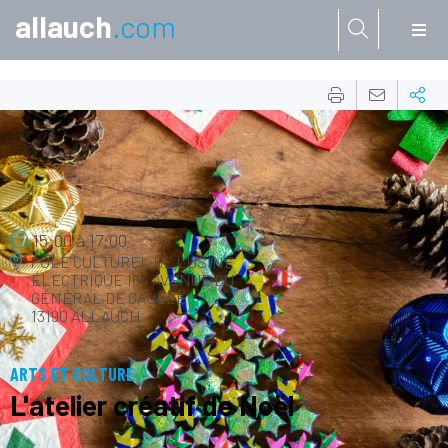
allauch
.com
Aller à:
06
DÉC.
15:00
à
17:00
PÔLE CULTUREL DE L'USINE
ÉLECTRIQUE
164 AVENUE DU
GÉNÉRAL DE GAULLE
13190 ALLAUCH
ARTS ET CULTURE
L'atelier créatif de Noël