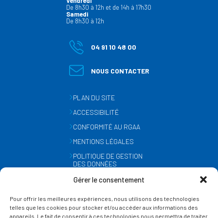
Vendredi
De 8h30 à 12h et de 14h à 17h30
Samedi
De 8h30 à 12h
04 91 10 48 00
NOUS CONTACTER
PLAN DU SITE
ACCESSIBILITÉ
CONFORMITÉ AU RGAA
MENTIONS LÉGALES
POLITIQUE DE GESTION
DES DONNÉES
PERSONNELLES
Gérer le consentement
MÉTÉO
Pour offrir les meilleures expériences, nous utilisons des technologies
GESTION DES COOKIES
telles que les cookies pour stocker et/ou accéder aux informations des
appareils. Le fait de consentir à ces technologies nous permettra de traiter